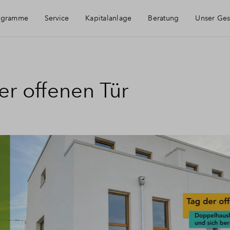
ogramme
Service
Kapitalanlage
Beratung
Unser Ge
Häufig gestellte Fragen
er offenen Tür
Kontakt
Newsletter-Anmeldung
Über BPD